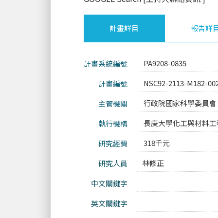
計畫詳目
報告詳
PA9208-0835
計畫系統編號
NSC92-2113-M182-00
計畫編號
行政院國家科學委員會
主管機關
長庚大學化工與材料工
執行機構
318千元
研究經費
林修正
研究人員
中文關鍵字
英文關鍵字