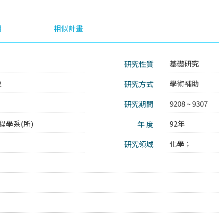
目
相似計畫
基礎研究
研究性質
2
學術補助
研究方式
9208 ~ 9307
研究期間
程學系(所)
92年
年 度
化學；
研究領域