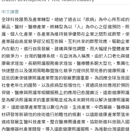
中文摘要
全球科技趨勢及產業轉型，總結了過去以「疾病」為中心所形成的
藥品、醫材、醫療產業，將轉型為以「人」為中心之促進預防、照
護、個人化產業，各產業為維持競爭優勢在企業之間形成群聚，使
產業藉由高度競爭卻又相互依賴、互利共享的群聚效應，驅動企業
內在動力，進行自我發展、建構與彈性調整，而大幅提升整體產業
的競爭力。 台灣的醫療系統，在亞洲為人稱羨，由於人口老化與健
康需求增加，長期照護服務需求增加，醫療體系朝大型化、集團化
快速整合以及運用策略聯盟強化競爭力提供民眾完善的健康照護，
這些因素使健康照護產業聚落的發展更趨重要。 為因應全球及我國
社會老年化的趨勢，以及疾病型態慢性化，資通訊技術應用於預防
保健、醫療與照護等相關服務上的應用已愈趨廣泛，遠距健康照護
是為解決照護需求的重要策略並成為未來期待用以解決健康照護需
求。 遠距健康產業聚落以數位內容、生技產業、中西藥廠、醫療器
材研發等新穎性的技術進行前瞻性的規劃，以遠距健康產業聚落來
達成發展生醫科技產業，整合醫療周邊產業，協助新進科技融入國
內醫療器材產業開發，導入遠距健康照護服務。 為推動台灣遠距健