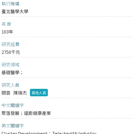
執行機構
臺北醫學大學
年 度
103年
研究經費
2750千元
研究領域
基礎醫學；
研究人員
閻雲
陳瑞杰
其他人員
中文關鍵字
聚落發展；遠距健康產業
英文關鍵字
Cluster Development；Tele-health Industry